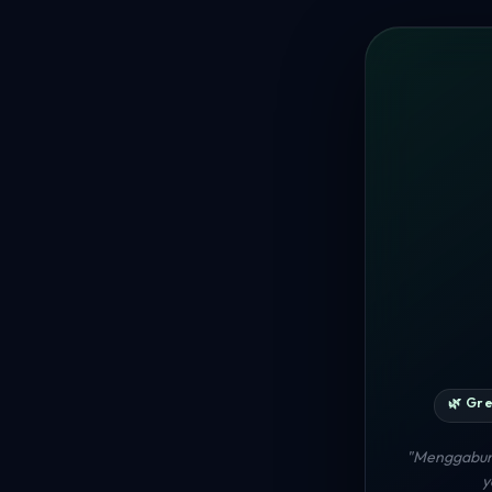
🌿 Gr
"Menggabung
y