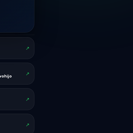
↗
↗
ohijo
↗
↗