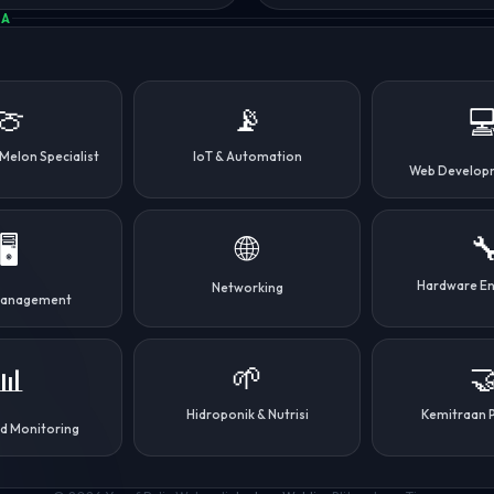
MA
🍈
📡

elon Specialist
IoT & Automation
Web Develop
🌐

🖥️
Hardware En
Networking
Management
🌱

📊
Hidroponik & Nutrisi
Kemitraan 
d Monitoring