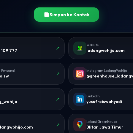
Simpan ke Kontak
Website
↗
 109 777
ladangwohijo.com
 Personal
Instagram LadangWohIjo
↗
oisw
@greenhouse_ladangw
LinkedIn
↗
g_wohijo
yusufroiswahyudi
Lokasi Greenhouse
↗
adangwohijo.com
Blitar, Jawa Timur