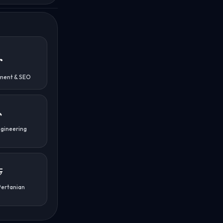

ment & SEO

gineering

Pertanian