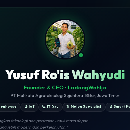
Yusuf Ro'is Wahyudi
Founder & CEO · LadangWohIjo
PT Mahkota Agroteknologi Sejahtera · Blitar, Jawa Timur
eenhouse
📡 IoT
🍈 Melon Specialist
🔬 Smart F
💻 IT Dev
kan teknologi dan pertanian untuk masa depan
ang lebih modern dan berkelanjutan."