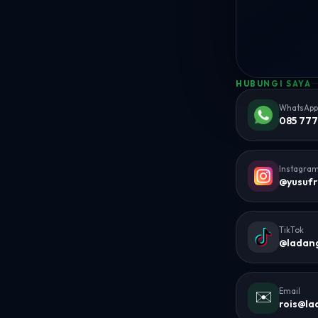
HUBUNGI SAYA
WhatsApp
085 777
Instagram
@yusufr
TikTok
@ladan
Email
✉️
rois@l